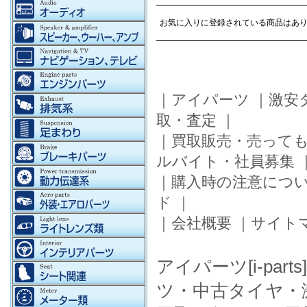
お気に入りに登録されている商品はありません（
｜
アイパーツ
｜
激安
取・査定
｜
｜
買取販売・売って
ルバイト・社員募集
｜
購入時の注意につ
ド
｜
｜
会社概要
｜
サイト
アイパーツ[i-pa
ツ・中古タイヤ・