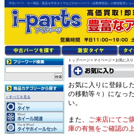
中古パーツ・カー用品・新品＆中古タイヤなどのカーパーツ（自動車部品）の格安販売ショ
トップページ
>
マイページ
> お気に入り
お気に入りに登録し
の移動等々）になっ
＞すべてを見る
い。
また、
ご来店にてご
庫の有無をご確認の