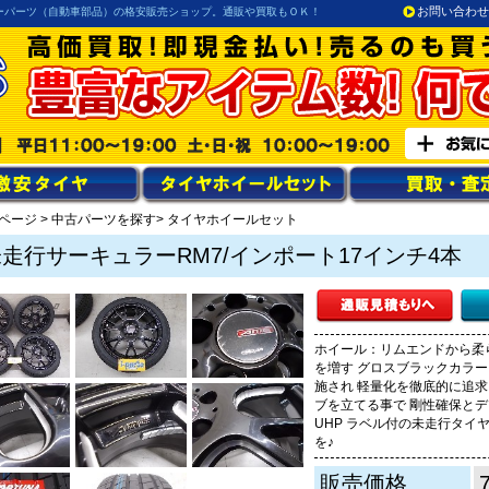
お問い合わせ
ーパーツ（自動車部品）の格安販売ショップ。通販や買取もＯＫ！
ページ
>
中古パーツを探す
> タイヤホイールセット
走行サーキュラーRM7/インポート17インチ4本
ホイール：リムエンドから柔
を増す グロスブラックカラ
施され 軽量化を徹底的に追求
ブを立てる事で 剛性確保とデ
UHP ラベル付の未走行タイヤ
を♪
販売価格