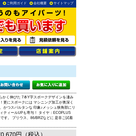
ご利用ガイド
会社概要
サイトマップ
らかく伸びた 7本Y字スポークデザインを凄み
ー！更にスポークには マシニング加工が奥深く
、かつスパルタンな 印象♪メッシュ狭角部にリ
ィティールUPも寄与！ タイヤ：ECOPLUS
です。 プリウス、86/BRZなどに 是非ご試着
70,670円（税込）