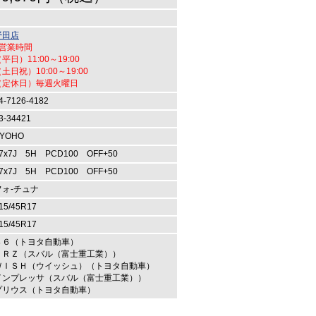
野田店
●営業時間
平日）11:00～19:00
土日祝）10:00～19:00
（定休日）毎週火曜日
4-7126-4182
3-34421
YOHO
7x7J 5H PCD100 OFF+50
7x7J 5H PCD100 OFF+50
フォ-チュナ
15/45R17
15/45R17
８６（トヨタ自動車）
ＢＲＺ（スバル（富士重工業））
ＷＩＳＨ（ウイッシュ）（トヨタ自動車）
インプレッサ（スバル（富士重工業））
プリウス（トヨタ自動車）