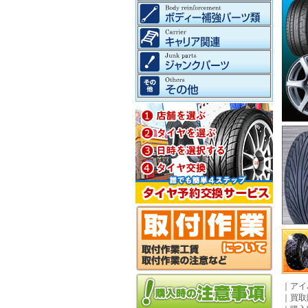
｜
アイ
｜
買取