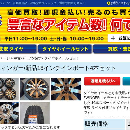
お問い合わせ
ーパーツ（自動車部品）の格安販売ショップ。通販や買取もＯＫ！
ページ
>
中古パーツを探す
> タイヤホイールセット
ツィンガー/新品18インチインポート4本セット
タイヤホイールとも未使用のセッ
ZWINGER カラー：ミラー
した 10本スポークのダイナミック
年製 ラベル付新品タイヤです。
です♪
販売価格
リックすると拡大写真がご覧になれます