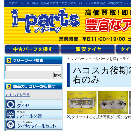
中古パーツ・カー用品・新品＆中古タイヤなどのカーパーツ（自動車部品）の格安販売ショ
トップページ
>
中古パーツを探す
> ラ
ハコスカ後期
右のみ
＞すべてを見る
クリックすると拡大写真がご覧にな