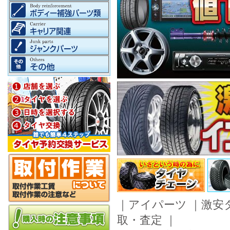
｜
アイパーツ
｜
激安
取・査定
｜