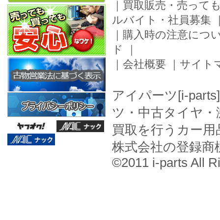
｜
買取販売・売って
ルバイト・社員募集
｜
購入時の注意につ
ド
｜
｜
会社概要
｜
サイト
アイパーツ[i-pa
ツ・中古タイヤ・
買取を行うカー用
株式会社の登録商
©2011 i-parts All R