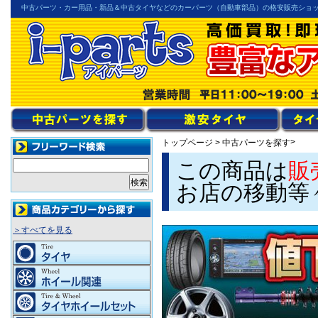
中古パーツ・カー用品・新品＆中古タイヤなどのカーパーツ（自動車部品）の格安販売ショ
>
トップページ
>
中古パーツを探す
この商品は
販
お店の移動等
＞すべてを見る