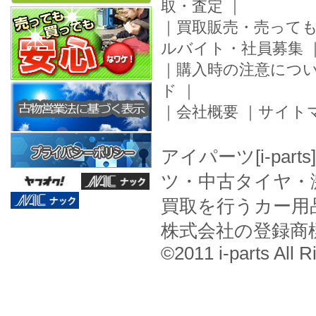
取・査定
｜
｜
買取販売・売って
ルバイト・社員募集
｜
購入時の注意につ
ド
｜
｜
会社概要
｜
サイト
アイパーツ[i-pa
ツ・中古タイヤ・
買取を行うカー用
株式会社の登録商
©2011 i-parts All R