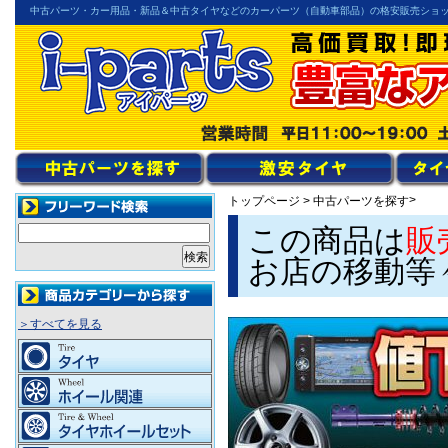
中古パーツ・カー用品・新品＆中古タイヤなどのカーパーツ（自動車部品）の格安販売ショ
>
トップページ
>
中古パーツを探す
この商品は
販
お店の移動等
＞すべてを見る