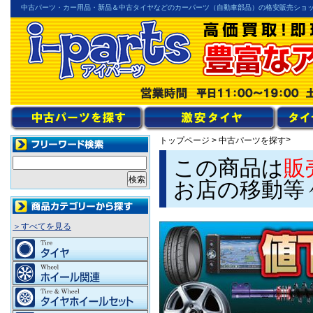
中古パーツ・カー用品・新品＆中古タイヤなどのカーパーツ（自動車部品）の格安販売ショ
>
トップページ
>
中古パーツを探す
この商品は
販
お店の移動等
＞すべてを見る