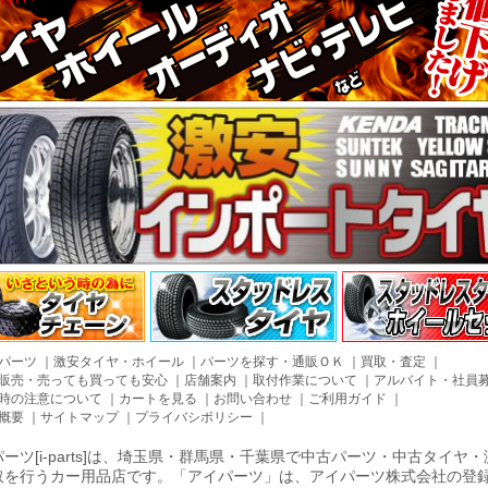
パーツ
｜
激安タイヤ・ホイール
｜
パーツを探す・通販ＯＫ
｜
買取・査定
｜
販売・売っても買っても安心
｜
店舗案内
｜
取付作業について
｜
アルバイト・社員
時の注意について
｜
カートを見る
｜
お問い合わせ
｜
ご利用ガイド
｜
概要
｜
サイトマップ
｜
プライバシポリシー
｜
ーツ[i-parts]は、埼玉県・群馬県・千葉県で中古パーツ・中古タイ
取を行うカー用品店です。「アイパーツ」は、アイパーツ株式会社の登