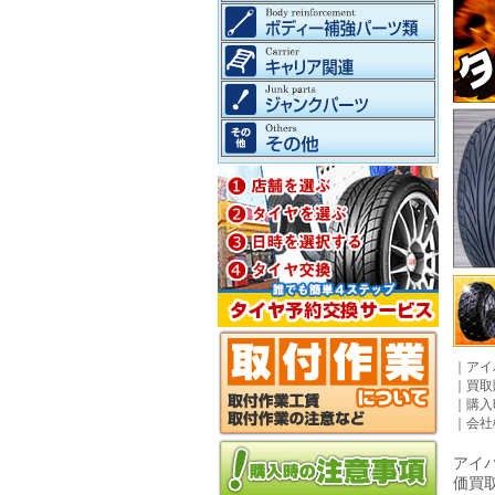
｜
アイ
｜
買取
｜
購入
｜
会社
アイパ
価買