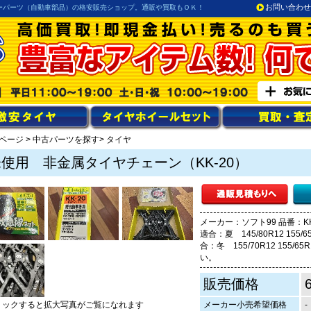
お問い合わせ
ーパーツ（自動車部品）の格安販売ショップ。通販や買取もＯＫ！
ページ
>
中古パーツを探す
> タイヤ
使用 非金属タイヤチェーン（KK-20）
メーカー：ソフト99 品番：K
適合：夏 145/80R12 155/65
合：冬 155/70R12 155/
い。
販売価格
リックすると拡大写真がご覧になれます
メーカー小売希望価格
-