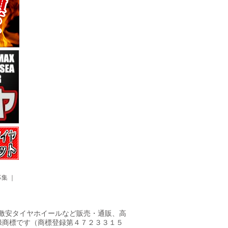
募集
｜
ヤ・激安タイヤホイールなど販売・通販、高
録商標です（商標登録第４７２３３１５