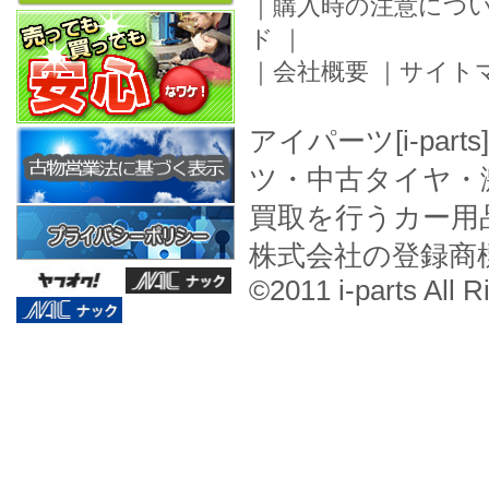
｜
購入時の注意につ
ド
｜
｜
会社概要
｜
サイト
アイパーツ[i-pa
ツ・中古タイヤ・
買取を行うカー用
株式会社の登録商
©2011 i-parts All R