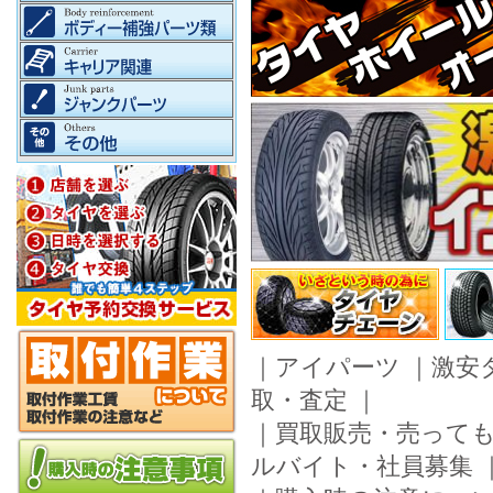
｜
アイパーツ
｜
激安
取・査定
｜
｜
買取販売・売って
ルバイト・社員募集