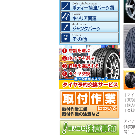
｜
アイ
｜
買取
｜
購入
｜
会社
アイパ
価買
号）。©2