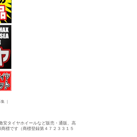
募集
｜
ヤ・激安タイヤホイールなど販売・通販、高
録商標です（商標登録第４７２３３１５