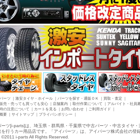
パーツ
｜
激安タイヤ・ホイール
｜
パーツを探す・通販ＯＫ
｜
買取・査定
｜
販売・売っても買っても安心
｜
店舗案内
｜
取付作業について
｜
アルバイト・社員
時の注意について
｜
カートを見る
｜
お問い合わせ
｜
ご利用ガイド
｜
概要
｜
サイトマップ
｜
プライバシポリシー
｜
ーツ[i-parts]は、埼玉県・群馬県・千葉県で中古パーツ・中古タイ
取を行うカー用品店です。「アイパーツ」は、アイパーツ株式会社の登
011 i-parts All Rights Reserved.