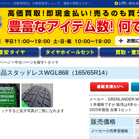
お問い合わせ
ーパーツ（自動車部品）の格安販売ショップ。通販や買取もＯＫ！
ページ
>
中古パーツを探す
> タイヤ
品スタッドレスWGL868（165/65R14）
メーカー：GRENLANDER Win
１本価格ですが 販売は4本セッ
2025年製造 在庫 1セット
リックすると拡大写真がご覧になれます
販売価格
メーカー小売希望価格
-