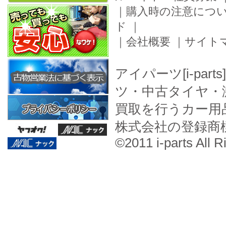
｜
購入時の注意につ
ド
｜
｜
会社概要
｜
サイト
アイパーツ[i-pa
ツ・中古タイヤ・
買取を行うカー用
株式会社の登録商
©2011 i-parts All R