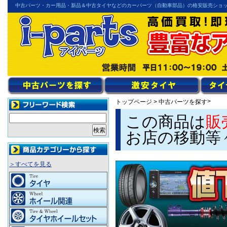
中古パーツ・カー用品・新品＆中古タイヤなどのカーパーツ（自動車部品）の格安販売ショ
>
トップページ
>
中古パーツを探す
この商品は
販
お店の移動等
＞すべてを見る