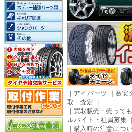
｜
アイパーツ
｜
激安
取・査定
｜
｜
買取販売・売って
ルバイト・社員募集
｜
購入時の注意につ