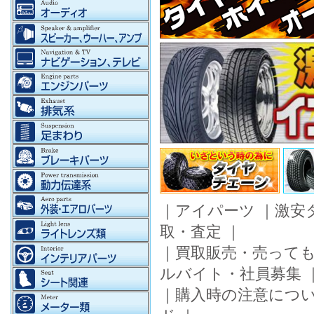
｜
アイパーツ
｜
激安
取・査定
｜
｜
買取販売・売って
ルバイト・社員募集
｜
購入時の注意につ