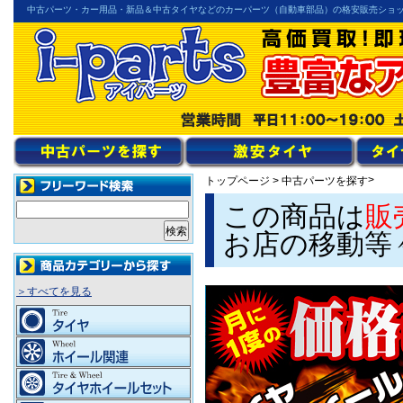
中古パーツ・カー用品・新品＆中古タイヤなどのカーパーツ（自動車部品）の格安販売ショ
>
トップページ
>
中古パーツを探す
この商品は
販
お店の移動等
＞すべてを見る