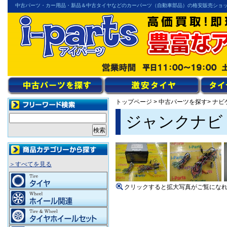
中古パーツ・カー用品・新品＆中古タイヤなどのカーパーツ（自動車部品）の格安販売ショ
トップページ
>
中古パーツを探す
> ナ
ジャンクナビ（
＞すべてを見る
クリックすると拡大写真がご覧にな