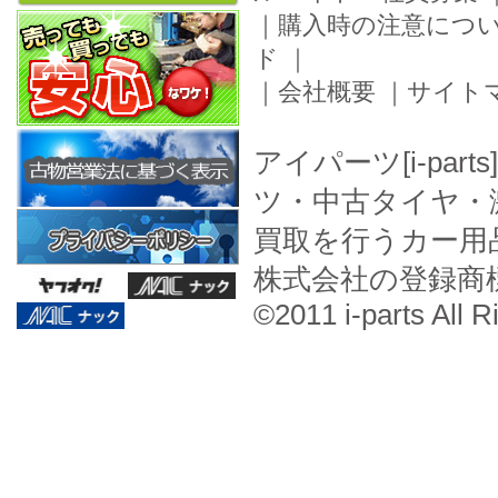
｜
購入時の注意につ
ド
｜
｜
会社概要
｜
サイト
アイパーツ[i-pa
ツ・中古タイヤ・
買取を行うカー用
株式会社の登録商
©2011 i-parts All R