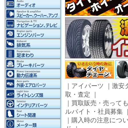
｜
アイパーツ
｜
激安
取・査定
｜
｜
買取販売・売って
ルバイト・社員募集
｜
購入時の注意につ