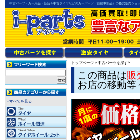
中古パーツ・カー用品・新品＆中古タイヤなどのカーパーツ（自動車部品）の格安販売ショ
>
トップページ
>
中古パーツを探す
この商品は
販
お店の移動等
＞すべてを見る