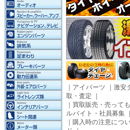
｜
アイパーツ
｜
激安
取・査定
｜
｜
買取販売・売って
ルバイト・社員募集
｜
購入時の注意につ