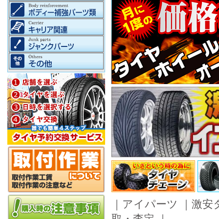
｜
アイパーツ
｜
激安
取・査定
｜