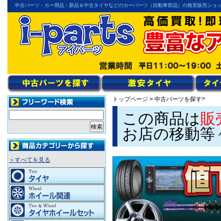
中古パーツ・カー用品・新品＆中古タイヤなどのカーパーツ（自動車部品）の格安販売ショ
>
トップページ
>
中古パーツを探す
この商品は
販
お店の移動等
＞すべてを見る