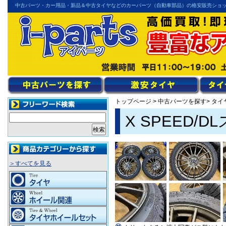
中古パーツ・カー用品・新品＆中古タイヤなどのカーパーツ（自動車部品）の格安販売ショ
トップページ
>
中古パーツを探す
> タ
X SPEED/
＞すべてを見る