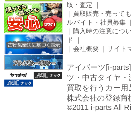
取・査定
｜
｜
買取販売・売って
ルバイト・社員募集
｜
購入時の注意につ
ド
｜
｜
会社概要
｜
サイト
アイパーツ[i-pa
ツ・中古タイヤ・
買取を行うカー用
株式会社の登録商
©2011 i-parts All R