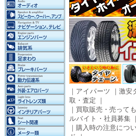
｜
アイパーツ
｜
激安
取・査定
｜
｜
買取販売・売って
ルバイト・社員募集
｜
購入時の注意につ