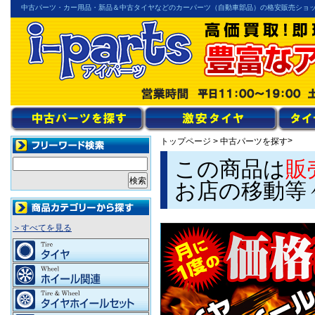
中古パーツ・カー用品・新品＆中古タイヤなどのカーパーツ（自動車部品）の格安販売ショ
>
トップページ
>
中古パーツを探す
この商品は
販
お店の移動等
＞すべてを見る