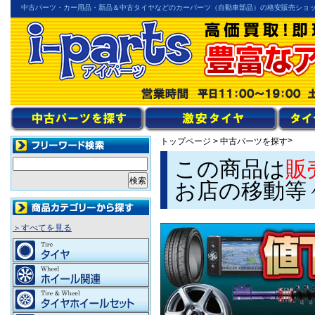
中古パーツ・カー用品・新品＆中古タイヤなどのカーパーツ（自動車部品）の格安販売ショ
>
トップページ
>
中古パーツを探す
この商品は
販
お店の移動等
＞すべてを見る