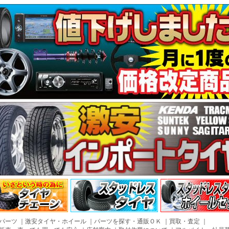
パーツ
｜
激安タイヤ・ホイール
｜
パーツを探す・通販ＯＫ
｜
買取・査定
｜