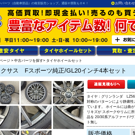
お問い合わせ
ーパーツ（自動車部品）の格安販売ショップ。通販や買取もＯＫ！
ページ
>
中古パーツを探す
> タイヤホイールセット
クサス Fスポーツ純正/GL20インチ4本セット
タイヤ：グリンランダ LZ56
対称のパターンにより静粛性
ています。 ホイールには曲が
リキズが スポークやリムに所
品を 20/30系アルファード
ト無し
販売価格