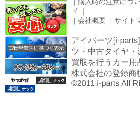
｜
購入時の注意につ
ド
｜
｜
会社概要
｜
サイト
アイパーツ[i-pa
ツ・中古タイヤ・
買取を行うカー用
株式会社の登録商
©2011 i-parts All R