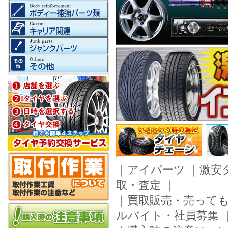
｜
アイパーツ
｜
激安
取・査定
｜
｜
買取販売・売って
ルバイト・社員募集