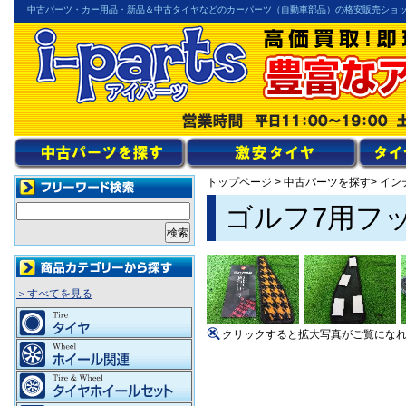
中古パーツ・カー用品・新品＆中古タイヤなどのカーパーツ（自動車部品）の格安販売ショ
トップページ
>
中古パーツを探す
> イ
ゴルフ7用フ
＞すべてを見る
クリックすると拡大写真がご覧にな