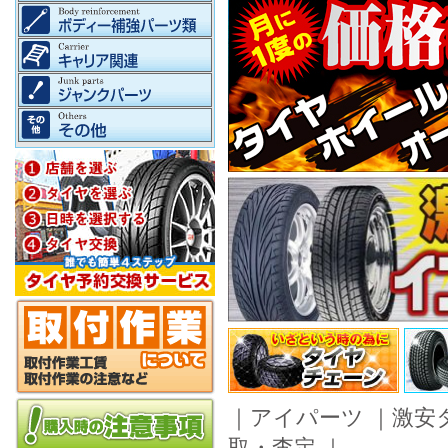
｜
アイパーツ
｜
激安
取・査定
｜