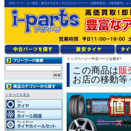
中古パーツ・カー用品・新品＆中古タイヤなどのカーパーツ（自動車部品）の格安販売ショ
>
トップページ
>
中古パーツを探す
この商品は
販
お店の移動等
＞すべてを見る