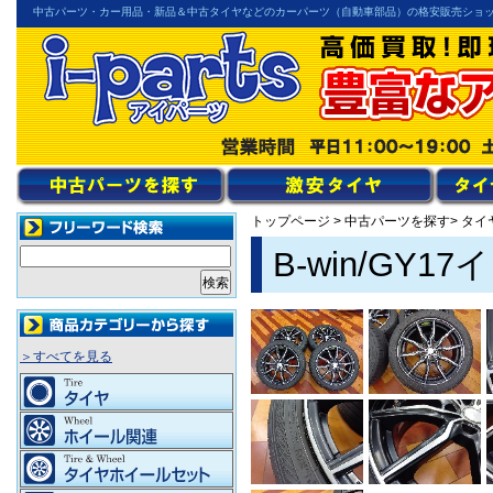
中古パーツ・カー用品・新品＆中古タイヤなどのカーパーツ（自動車部品）の格安販売ショ
トップページ
>
中古パーツを探す
> タ
B-win/GY
＞すべてを見る