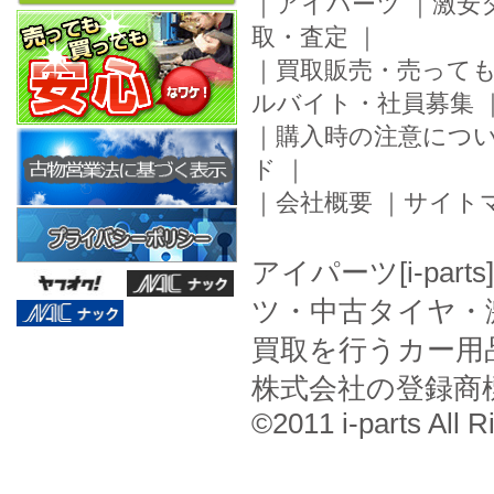
｜
アイパーツ
｜
激安
取・査定
｜
｜
買取販売・売って
ルバイト・社員募集
｜
購入時の注意につ
ド
｜
｜
会社概要
｜
サイト
アイパーツ[i-pa
ツ・中古タイヤ・
買取を行うカー用
株式会社の登録商
©2011 i-parts All R