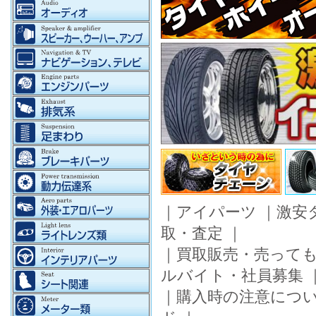
｜
アイパーツ
｜
激安
取・査定
｜
｜
買取販売・売って
ルバイト・社員募集
｜
購入時の注意につ