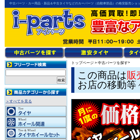
中古パーツ・カー用品・新品＆中古タイヤなどのカーパーツ（自動車部品）の格安販売ショ
>
トップページ
>
中古パーツを探す
この商品は
販
お店の移動等
＞すべてを見る