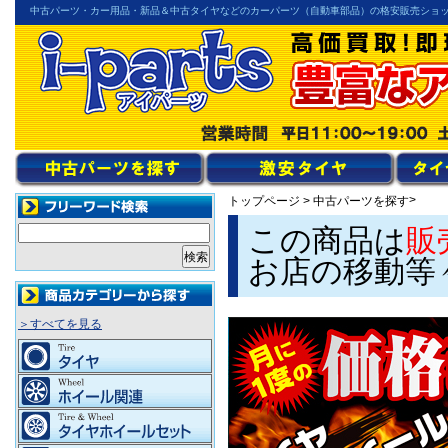
中古パーツ・カー用品・新品＆中古タイヤなどのカーパーツ（自動車部品）の格安販売ショ
>
トップページ
>
中古パーツを探す
この商品は
販
お店の移動等
＞すべてを見る