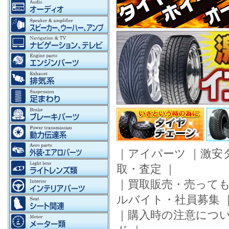
｜
アイパーツ
｜
激安
取・査定
｜
｜
買取販売・売って
ルバイト・社員募集
｜
購入時の注意につ