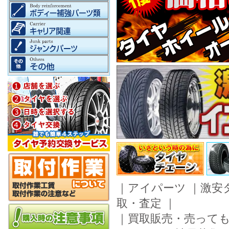
｜
アイパーツ
｜
激安
取・査定
｜
｜
買取販売・売って