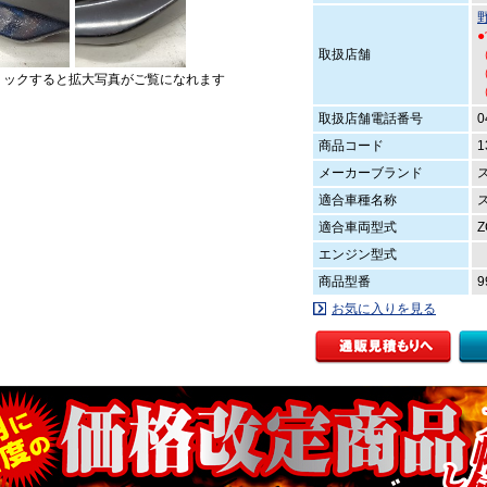
取扱店舗
（
（
リックすると拡大写真がご覧になれます
取扱店舗電話番号
0
商品コード
1
メーカーブランド
適合車種名称
適合車両型式
Z
エンジン型式
商品型番
9
お気に入りを見る