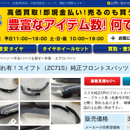
お問い合わせ
ーパーツ（自動車部品）の格安販売ショップ。通販や買取もＯＫ！
ページ
>
中古パーツを探す
> 外装・エアロパーツ
割れ有！スイフト（ZC71S）純正フロントスパッツ
スズキ純正OPのフロントスパ
ー：ブラック系（色番号不明） 
が酷く 割れもあります。 補
認の上お買い求め下さい。
販売価格
メーカー小売希望価格
-