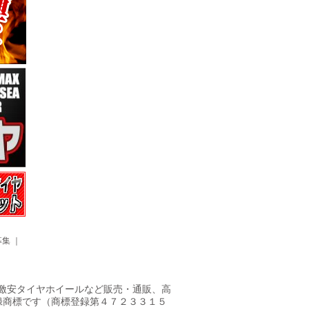
募集
｜
ヤ・激安タイヤホイールなど販売・通販、高
録商標です（商標登録第４７２３３１５