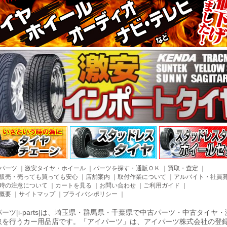
パーツ
｜
激安タイヤ・ホイール
｜
パーツを探す・通販ＯＫ
｜
買取・査定
｜
販売・売っても買っても安心
｜
店舗案内
｜
取付作業について
｜
アルバイト・社員
時の注意について
｜
カートを見る
｜
お問い合わせ
｜
ご利用ガイド
｜
概要
｜
サイトマップ
｜
プライバシポリシー
｜
ーツ[i-parts]は、埼玉県・群馬県・千葉県で中古パーツ・中古タイ
取を行うカー用品店です。「アイパーツ」は、アイパーツ株式会社の登