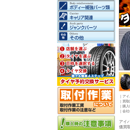
｜
アイ
｜
買取
｜
購入
｜
会社
アイパ
価買