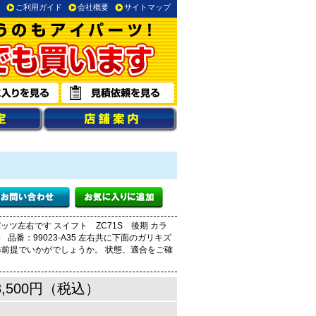
ご利用ガイド
会社概要
サイトマップ
ッツ左右です スイフト ZC71S 後期 カラ
品番：99023-A35 左右共に下面のガリキズ
修前提でいかがでしょうか。 状態、適合をご確
3,500円（税込）