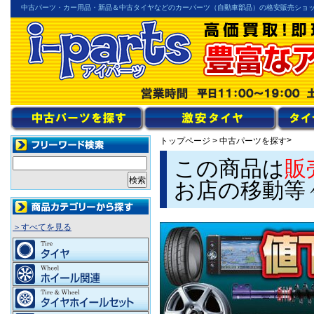
中古パーツ・カー用品・新品＆中古タイヤなどのカーパーツ（自動車部品）の格安販売ショ
>
トップページ
>
中古パーツを探す
この商品は
販
お店の移動等
＞すべてを見る