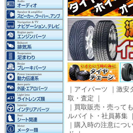
｜
アイパーツ
｜
激安
取・査定
｜
｜
買取販売・売って
ルバイト・社員募集
｜
購入時の注意につ