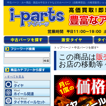
中古パーツ・カー用品・新品＆中古タイヤなどのカーパーツ（自動車部品）の格安販売ショ
>
トップページ
>
中古パーツを探す
この商品は
販
お店の移動等
＞すべてを見る