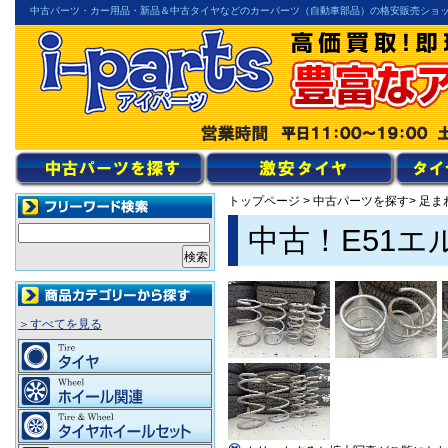
中古パーツ・カー用品・新品＆中古タイヤなどのカーパーツ（自動車部品）の格安販売ショ
トップページ
>
中古パーツを探す
> 足ま
中古！E51
＞すべてを見る