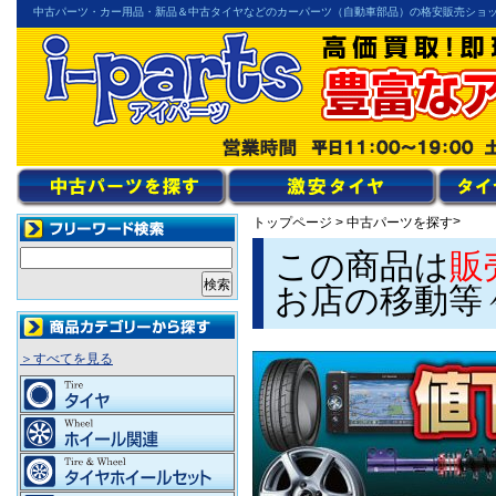
中古パーツ・カー用品・新品＆中古タイヤなどのカーパーツ（自動車部品）の格安販売ショ
>
トップページ
>
中古パーツを探す
この商品は
販
お店の移動等
＞すべてを見る