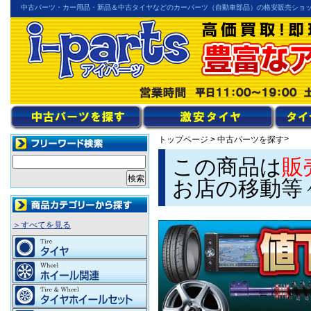
中古パーツ・カー用品・新品＆中古タイヤなどのカーパーツ（自動車部品）の格安販売ショ
>
トップページ
>
中古パーツを探す
この商品は
販
お店の移動等
＞すべてを見る