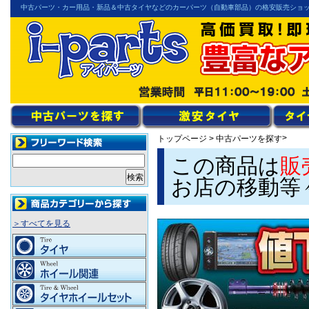
中古パーツ・カー用品・新品＆中古タイヤなどのカーパーツ（自動車部品）の格安販売ショ
>
トップページ
>
中古パーツを探す
この商品は
販
お店の移動等
＞すべてを見る