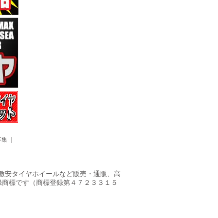
募集
｜
ヤ・激安タイヤホイールなど販売・通販、高
録商標です（商標登録第４７２３３１５