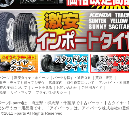
パーツ
｜
激安タイヤ・ホイール
｜
パーツを探す・通販ＯＫ
｜
買取・査定
｜
販売・売っても買っても安心
｜
店舗案内
｜
取付作業について
｜
アルバイト・社員
時の注意について
｜
カートを見る
｜
お問い合わせ
｜
ご利用ガイド
｜
概要
｜
サイトマップ
｜
プライバシポリシー
｜
ーツ[i-parts]は、埼玉県・群馬県・千葉県で中古パーツ・中古タイ
取を行うカー用品店です。「アイパーツ」は、アイパーツ株式会社の登
011 i-parts All Rights Reserved.