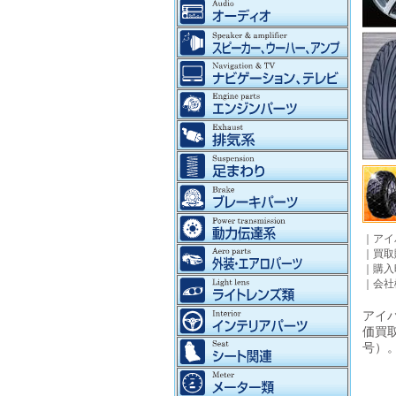
｜
アイ
｜
買取
｜
購入
｜
会社
アイパ
価買
号）。©2