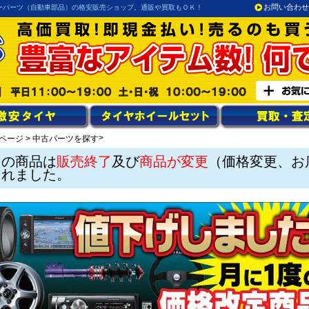
お問い合わせ
ーパーツ（自動車部品）の格安販売ショップ。通販や買取もＯＫ！
>
ページ
>
中古パーツを探す
この商品は
販売終了
及び
商品が変更
（価格変更、お
されました。