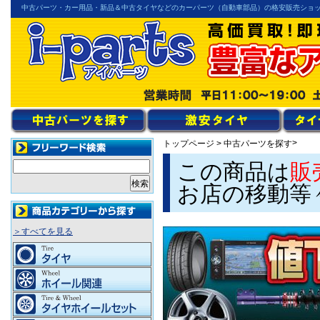
中古パーツ・カー用品・新品＆中古タイヤなどのカーパーツ（自動車部品）の格安販売ショ
>
トップページ
>
中古パーツを探す
この商品は
販
お店の移動等
＞すべてを見る