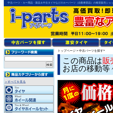
中古パーツ・カー用品・新品＆中古タイヤなどのカーパーツ（自動車部品）の格安販売ショ
>
トップページ
>
中古パーツを探す
この商品は
販
お店の移動等
＞すべてを見る