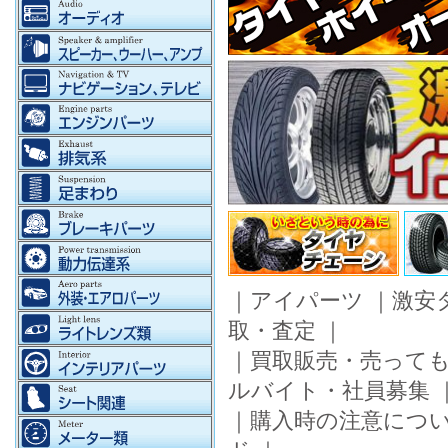
｜
アイパーツ
｜
激安
取・査定
｜
｜
買取販売・売って
ルバイト・社員募集
｜
購入時の注意につ