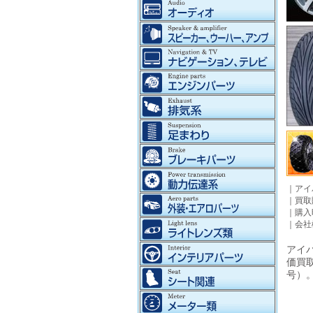
｜
アイ
｜
買取
｜
購入
｜
会社
アイパ
価買
号）。©2