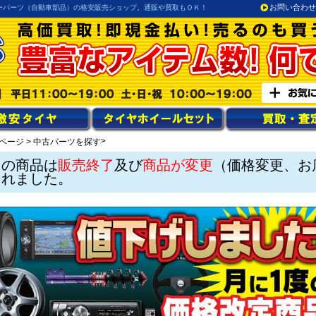
お問い合わせ
ーパーツ（自動車部品）の格安販売ショップ。通販や買取もＯＫ！
>
ページ
>
中古パーツを探す
この商品は
販売終了
及び
商品が変更
（価格変更、お
されました。