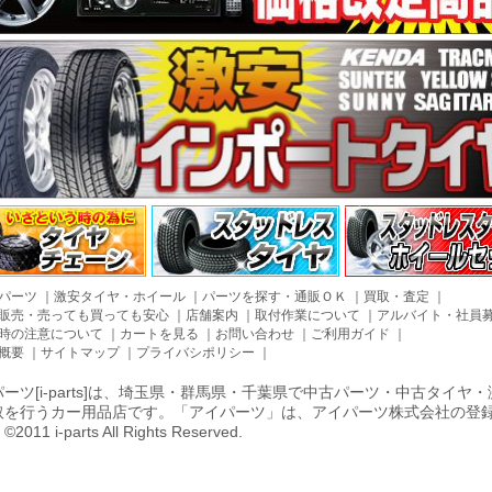
パーツ
｜
激安タイヤ・ホイール
｜
パーツを探す・通販ＯＫ
｜
買取・査定
｜
販売・売っても買っても安心
｜
店舗案内
｜
取付作業について
｜
アルバイト・社員
時の注意について
｜
カートを見る
｜
お問い合わせ
｜
ご利用ガイド
｜
概要
｜
サイトマップ
｜
プライバシポリシー
｜
ーツ[i-parts]は、埼玉県・群馬県・千葉県で中古パーツ・中古タイ
取を行うカー用品店です。「アイパーツ」は、アイパーツ株式会社の登
011 i-parts All Rights Reserved.