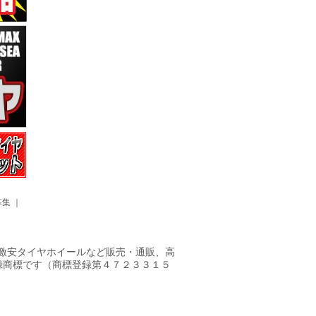
募集
｜
ヤ・激安タイヤホイールなど販売・通販、高
録商標です（商標登録第４７２３３１５