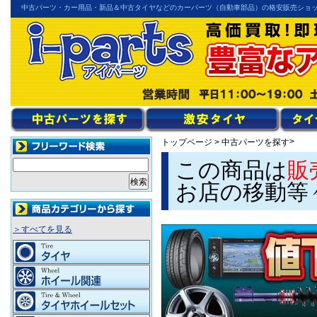
中古パーツ・カー用品・新品＆中古タイヤなどのカーパーツ（自動車部品）の格安販売ショ
>
トップページ
>
中古パーツを探す
この商品は
販
お店の移動等
＞すべてを見る