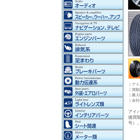
｜
アイ
｜
買取
｜
購入
｜
会社
アイパ
価買
号）。©2