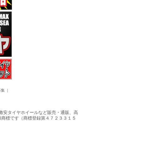
募集
｜
ヤ・激安タイヤホイールなど販売・通販、高
録商標です（商標登録第４７２３３１５