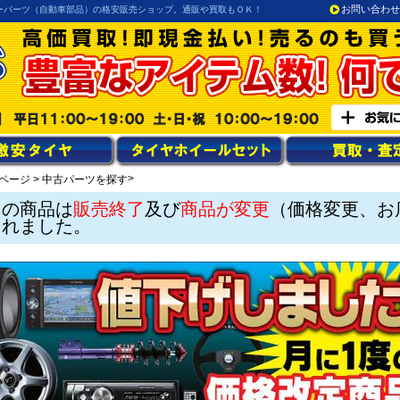
お問い合わせ
ーパーツ（自動車部品）の格安販売ショップ。通販や買取もＯＫ！
>
ページ
>
中古パーツを探す
この商品は
販売終了
及び
商品が変更
（価格変更、お
されました。