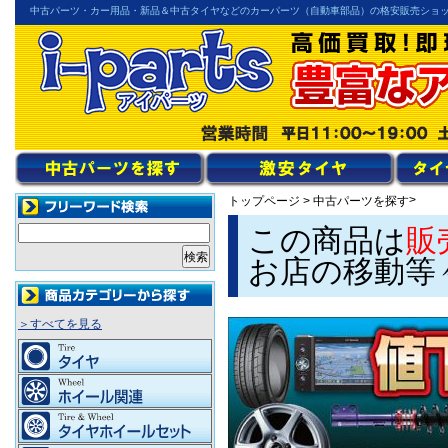
中古パーツ・カー用品・新品＆中古タイヤなどのカーパーツ（自動車部品）の格安販売ショ
>
トップページ
>
中古パーツを探す
この商品は
販
お店の移動等
＞すべてを見る