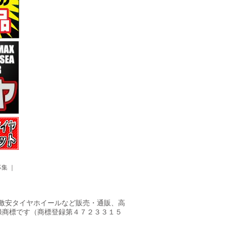
募集
｜
ヤ・激安タイヤホイールなど販売・通販、高
録商標です（商標登録第４７２３３１５