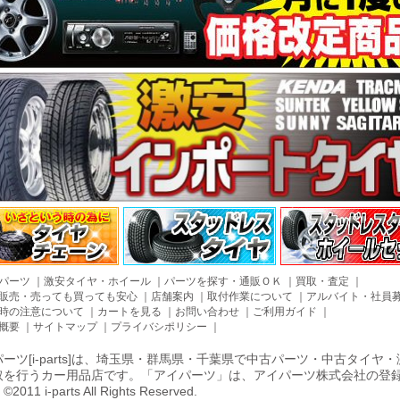
パーツ
｜
激安タイヤ・ホイール
｜
パーツを探す・通販ＯＫ
｜
買取・査定
｜
販売・売っても買っても安心
｜
店舗案内
｜
取付作業について
｜
アルバイト・社員
時の注意について
｜
カートを見る
｜
お問い合わせ
｜
ご利用ガイド
｜
概要
｜
サイトマップ
｜
プライバシポリシー
｜
ーツ[i-parts]は、埼玉県・群馬県・千葉県で中古パーツ・中古タイ
取を行うカー用品店です。「アイパーツ」は、アイパーツ株式会社の登
011 i-parts All Rights Reserved.