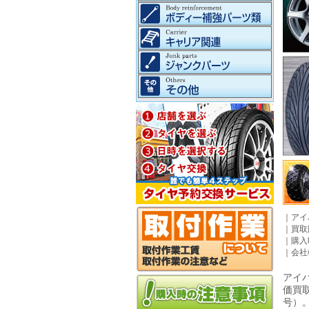
｜
アイ
｜
買取
｜
購入
｜
会社
アイパ
価買
号）。©2