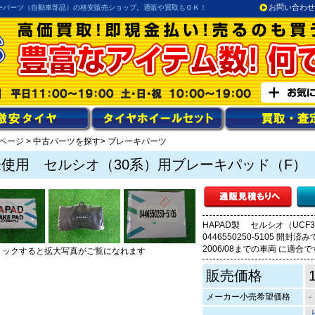
お問い合わせ
ーパーツ（自動車部品）の格安販売ショップ。通販や買取もＯＫ！
ページ
>
中古パーツを探す
> ブレーキパーツ
未使用 セルシオ（30系）用ブレーキパッド（F）
HAPAD製 セルシオ（UCF3
0446550250-5105 開封
2006/08までの車両 に適合
リックすると拡大写真がご覧になれます
販売価格
メーカー小売希望価格
-