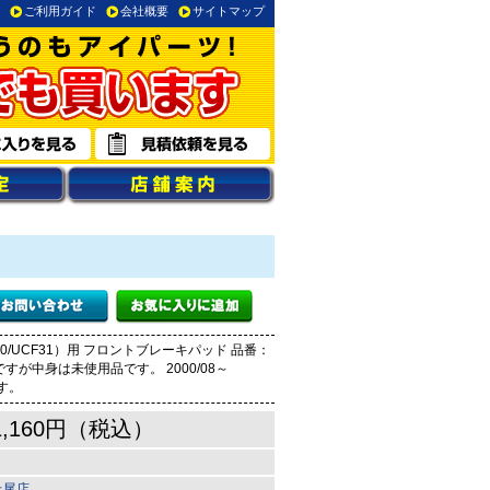
ご利用ガイド
会社概要
サイトマップ
0/UCF31）用 フロントブレーキパッド 品番：
済みですが中身は未使用品です。 2000/08～
です。
1,160円（税込）
上尾店