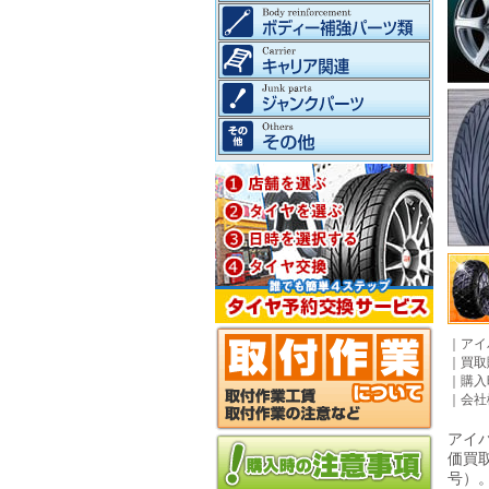
｜
アイ
｜
買取
｜
購入
｜
会社
アイパ
価買
号）。©2