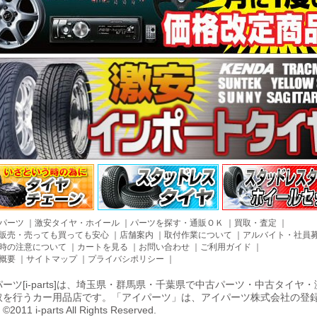
パーツ
｜
激安タイヤ・ホイール
｜
パーツを探す・通販ＯＫ
｜
買取・査定
｜
販売・売っても買っても安心
｜
店舗案内
｜
取付作業について
｜
アルバイト・社員
時の注意について
｜
カートを見る
｜
お問い合わせ
｜
ご利用ガイド
｜
概要
｜
サイトマップ
｜
プライバシポリシー
｜
ーツ[i-parts]は、埼玉県・群馬県・千葉県で中古パーツ・中古タイ
取を行うカー用品店です。「アイパーツ」は、アイパーツ株式会社の登
011 i-parts All Rights Reserved.