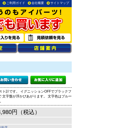
ご利用ガイド
会社概要
サイトマップ
ト計です。 イグニッションOFFでブラックフ
で 文字盤が浮かびあがります。 文字色はブルー
。
3,980円（税込）
越谷店