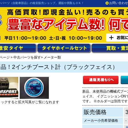
お問い合わせ
ーパーツ（自動車部品）の格安販売ショップ。通販や買取もＯＫ！
ページ
>
中古パーツを探す
> メーター類
新品！2インチブースト計（ブラックフェイス）
新品、未使用品の機械式ブース
ェイス、 イグニッションON
です。 ※ホルダーは別売です
リックすると拡大写真がご覧になれます
販売価格
メーカー小売希望価格
-