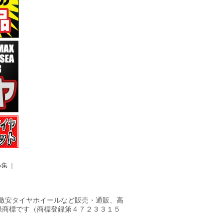
募集
｜
ヤ・激安タイヤホイールなど販売・通販、高
録商標です（商標登録第４７２３３１５