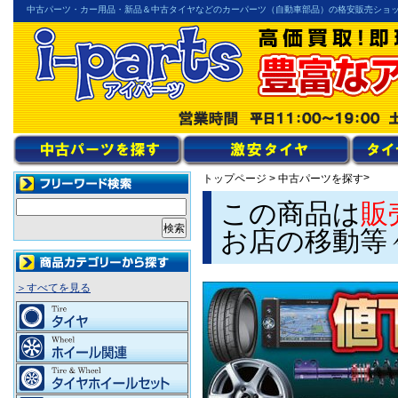
中古パーツ・カー用品・新品＆中古タイヤなどのカーパーツ（自動車部品）の格安販売ショ
>
トップページ
>
中古パーツを探す
この商品は
販
お店の移動等
＞すべてを見る