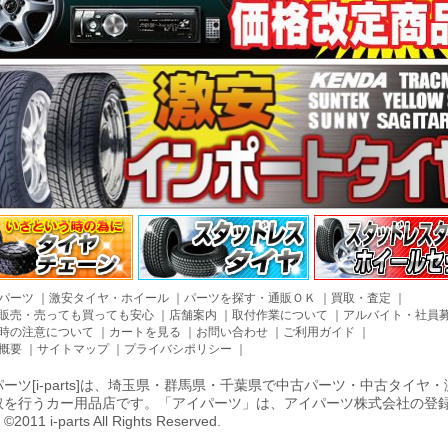
パーツ
｜
激安タイヤ・ホイール
｜
パーツを探す・通販ＯＫ
｜
買取・査定
｜
販売・売っても買っても安心
｜
店舗案内
｜
取付作業について
｜
アルバイト・社員
時の注意について
｜
カートを見る
｜
お問い合わせ
｜
ご利用ガイド
｜
概要
｜
サイトマップ
｜
プライバシポリシー
｜
ーツ[i-parts]は、埼玉県・群馬県・千葉県で中古パーツ・中古タイ
取を行うカー用品店です。「アイパーツ」は、アイパーツ株式会社の登
011 i-parts All Rights Reserved.