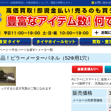
お問い合わせ
ーパーツ（自動車部品）の格安販売ショップ。通販や買取もＯＫ！
ページ
>
中古パーツを探す
> メーター類
新品！ピラーメーターパネル（52Φ用1穴）
Aピラーにスマートに 追加メ
ター1個用です。 汎用品のた
リックすると拡大写真がご覧になれます
販売価格
メーカー小売希望価格
-