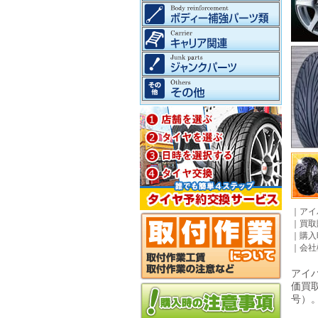
｜
アイ
｜
買取
｜
購入
｜
会社
アイパ
価買
号）。©2