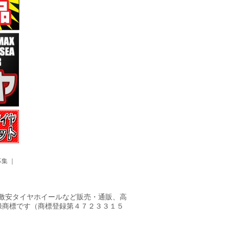
募集
｜
ヤ・激安タイヤホイールなど販売・通販、高
録商標です（商標登録第４７２３３１５