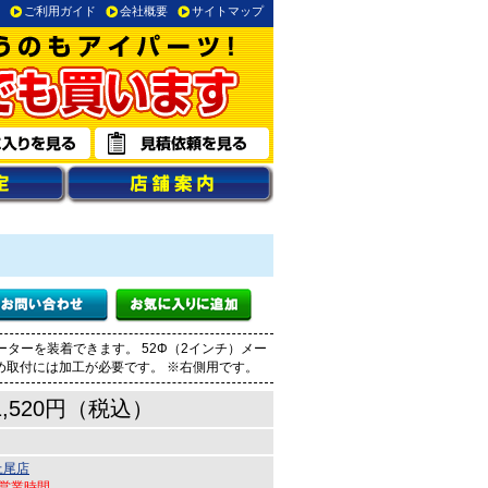
ご利用ガイド
会社概要
サイトマップ
ーターを装着できます。 52Φ（2インチ）メー
め取付には加工が必要です。 ※右側用です。
1,520円（税込）
上尾店
●営業時間