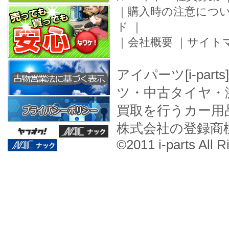
｜
購入時の注意につ
ド
｜
｜
会社概要
｜
サイト
アイパーツ[i-pa
ツ・中古タイヤ・
買取を行うカー用
株式会社の登録商
©2011 i-parts All R